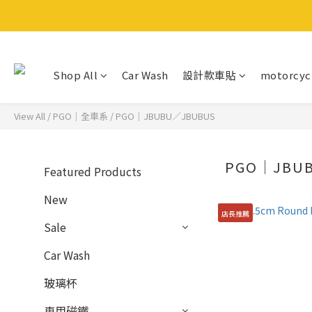
Shop All
Car Wash
設計款車貼
motorcyc
View All
/
PGO｜全車系
/
PGO｜JBUBU／JBUBUS
PGO｜JBU
Featured Products
New
店長推薦
Sale
Car Wash
玻璃杯
車用磁鐵