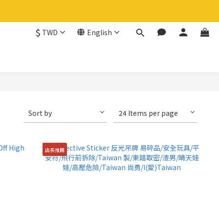
$
TWD
English
Sort by
24 Items per page
店長推薦