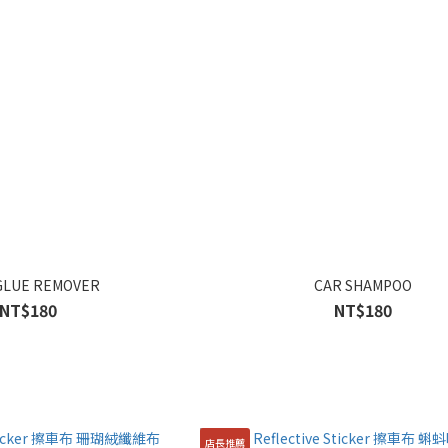
GLUE REMOVER
CAR SHAMPOO
NT$180
NT$180
店長推薦