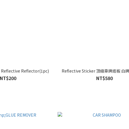
 Reflective Reflector(1pc)
Reflective Sticker 頂級車牌底板 
NT$200
NT$580