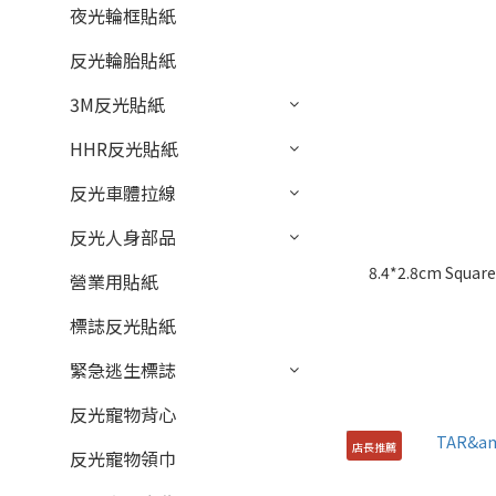
夜光輪框貼紙
反光輪胎貼紙
3M反光貼紙
HHR反光貼紙
反光車體拉線
反光人身部品
8.4*2.8cm Square
營業用貼紙
標誌反光貼紙
緊急逃生標誌
反光寵物背心
店長推薦
反光寵物領巾