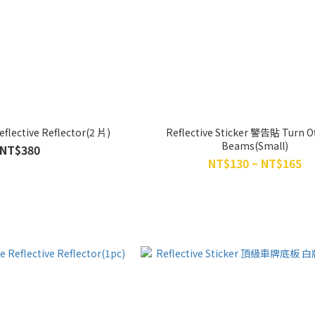
flective Reflector(2 片)
Reflective Sticker 警告貼 Turn Of
Beams(Small)
NT$380
NT$130 ~ NT$165