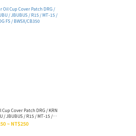
Oil Cup Cover Patch DRG / KRN
U / JBUBUS / R15 / MT-15 /
OG FS / BWSX/CB350
50 ~ NT$250