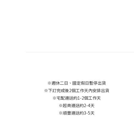
※週休二日、國定假日暫停出貨
※下訂完成後2個工作天內安排出貨
※宅配運送約1-2個工作天
※超商運送約2-4天
※順豐運送約3-5天