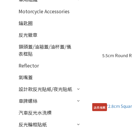
Motorcycle Accessories
鑰匙圈
反光徽章
鎖頭蓋/油箱蓋/油杯蓋/儀
表框貼
5.5cm Round Re
Reflector
氣嘴蓋
設計款反光貼紙/夜光貼紙
車牌螺絲
店長推薦
汽車反光水洗標
反光輪框貼紙