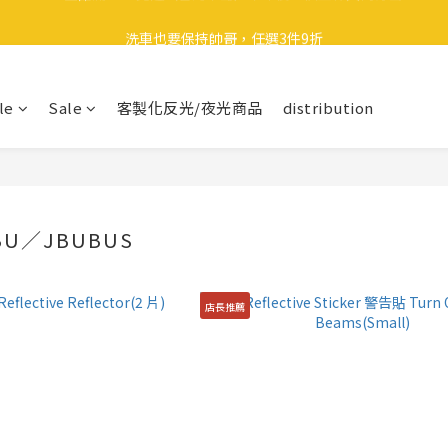
🎉 全館滿 599 免運（台灣本島）下單後 2 個工作天內寄出
洗車也要保持帥哥，任選3件9折
領取40元購物金
le
Sale
客製化反光/夜光商品
distribution
🎉 全館滿 599 免運（台灣本島）下單後 2 個工作天內寄出
BU／JBUBUS
店長推薦