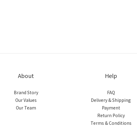
About
Help
Brand Story
FAQ
Our Values
Delivery & Shipping
Our Team
Payment
Return Policy
Terms & Conditions