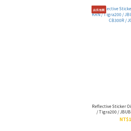
店長推薦
Reflective Sticker 
/ Tigra200 / JBUB
CB300R / J
NT$1