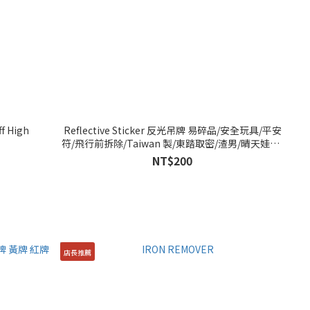
f High
Reflective Sticker 反光吊牌 易碎品/安全玩具/平安
符/飛行前拆除/Taiwan 製/東踏取密/渣男/晴天娃娃/
高壓危險/Taiwan 尚勇/I(愛)Taiwan
NT$200
店長推薦