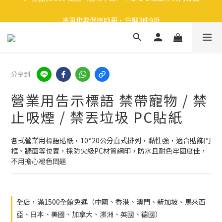
🎉 全館滿 599 免運（台灣本島）下單後 2 個工作天內寄出
洗車也要保持帥哥，任選3件9折
領取40元購物金
🎉 全館滿 599 免運（台灣本島）下單後 2 個工作天內寄出
分享到
營業用告示標語 禁帶寵物 / 禁
止吸煙 / 禁丟垃圾 PC貼紙
各式營業用標語貼紙，10*20公分直式排列，黏性強，適合貼飾門
框、牆面等位置，採防火級PC材質網印，防水且耐色牢固度佳，
不用擔心褪色問題
全店，滿1500全館免運（中國、香港、澳門、新加坡、馬來西
亞、日本、美國、加拿大、澳洲、英國、德國）