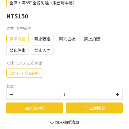
全店，滿599全館免運（限台灣本島）
NT$150
款式
: 禁帶寵物
禁帶寵物
禁止吸煙
禁丟垃圾
禁止拍照
禁止停車
禁止入內
尺寸
: 20*10公分(單張)
20*10公分(單張)
數量
加入購物車
立即購買
加入追蹤清單