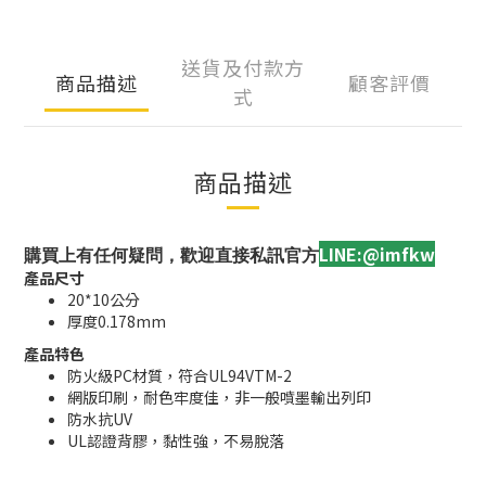
送貨及付款方
商品描述
顧客評價
式
商品描述
LINE:@imfkw
購買上有任何疑問，歡迎直接私訊官方
產品尺寸
20*10公分
厚度
0.178mm
產品特色
防火級PC材質，符合UL94VTM-2
網版印刷，耐色牢度佳，非一般噴墨輸出列印
防水抗UV
UL認證背膠，黏性強，不易脫落