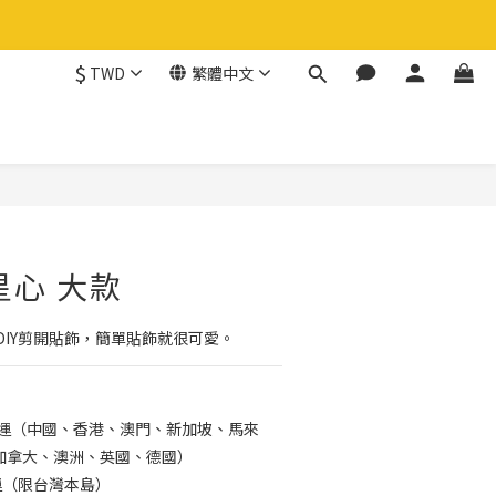
$
TWD
繁體中文
立即購買
星心 大款
DIY剪開貼飾，簡單貼飾就很可愛。
免運（中國、香港、澳門、新加坡、馬來
加拿大、澳洲、英國、德國）
運（限台灣本島）