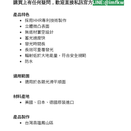
LINE:@imfkw
購買上有任何疑問，歡迎直接私訊官方
產品特色
採用HHR專利技術製作
立體微凸表面
無底材簍空設計
蓄光速度快
發光時間長
長效可重覆發光
輻射低於大地能量，符合安全規範
防水
適用範圍
適用於各類光滑平順面
材料產地
美國、日本、德國原裝進口
產品製作
台灣高雄鳳山區