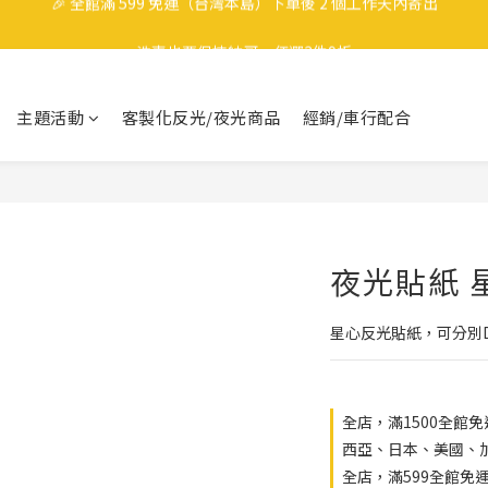
🎉 全館滿 599 免運（台灣本島）下單後 2 個工作天內寄出
洗車也要保持帥哥，任選3件9折
領取40元購物金
主題活動
客製化反光/夜光商品
經銷/車行配合
🎉 全館滿 599 免運（台灣本島）下單後 2 個工作天內寄出
夜光貼紙 
星心反光貼紙，可分別
全店，滿1500全館
西亞、日本、美國、
全店，滿599全館免