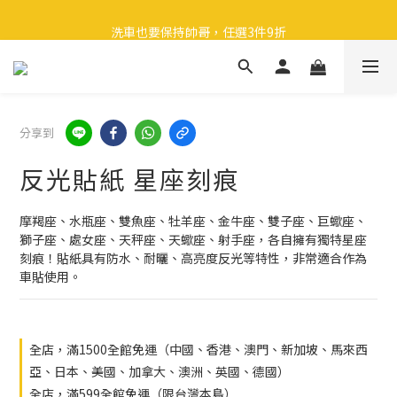
🎉 全館滿 599 免運（台灣本島）下單後 2 個工作天內寄出
洗車也要保持帥哥，任選3件9折
領取40元購物金
🎉 全館滿 599 免運（台灣本島）下單後 2 個工作天內寄出
分享到
反光貼紙 星座刻痕
摩羯座、水瓶座、雙魚座、牡羊座、金牛座、雙子座、巨蠍座、
獅子座、處女座、天秤座、天蠍座、射手座，各自擁有獨特星座
刻痕！貼紙具有防水、耐曬、高亮度反光等特性，非常適合作為
車貼使用。
全店，滿1500全館免運（中國、香港、澳門、新加坡、馬來西
亞、日本、美國、加拿大、澳洲、英國、德國）
全店，滿599全館免運（限台灣本島）