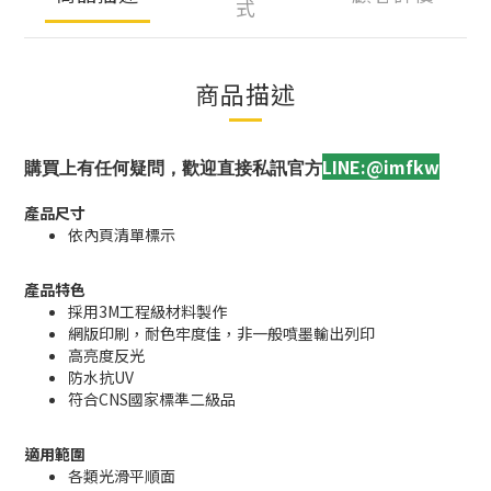
式
商品描述
LINE:@imfkw
購買上有任何疑問，歡迎直接私訊官方
產品尺寸
依內頁清單標示
產品特色
採用3M工程級材料製作
網版印刷，耐色牢度佳，非一般噴墨輸出列印
高亮度反光
防水抗UV
符合CNS國家標準二級品
適用範圍
各類光滑平順面