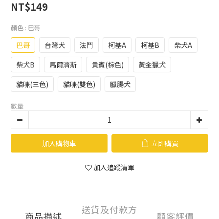
NT$149
顏色
: 巴哥
巴哥
台灣犬
法鬥
柯基A
柯基B
柴犬A
柴犬B
馬爾濟斯
貴賓(棕色)
黃金獵犬
貓咪(三色)
貓咪(雙色)
臘腸犬
數量
加入購物車
立即購買
加入追蹤清單
送貨及付款方
商品描述
顧客評價