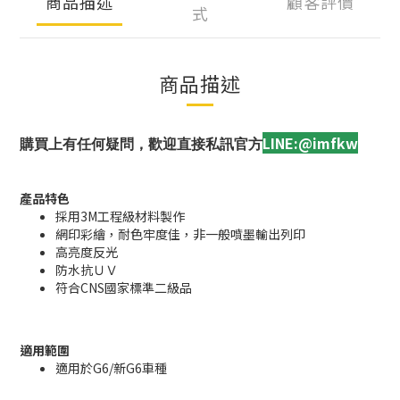
商品描述
顧客評價
式
商品描述
LINE:@imfkw
購買上有任何疑問，歡迎直接私訊官方
產品特色
採用3M工程級材料製作
網印彩繪，耐色牢度佳，非一般噴墨輸出列印
高亮度反光
防水抗ＵＶ
符合CNS國家標準二級品
適用範圍
適用於G6/新G6車種