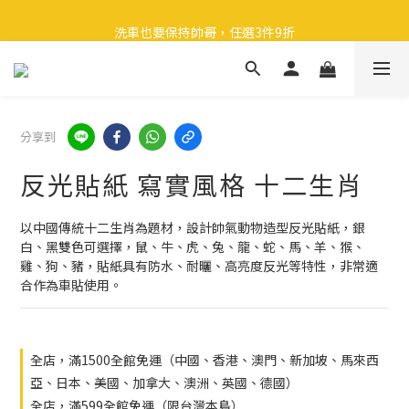
🎉 全館滿 599 免運（台灣本島）下單後 2 個工作天內寄出
洗車也要保持帥哥，任選3件9折
領取40元購物金
🎉 全館滿 599 免運（台灣本島）下單後 2 個工作天內寄出
分享到
反光貼紙 寫實風格 十二生肖
以中國傳統十二生肖為題材，設計帥氣動物造型反光貼紙，銀
白、黑雙色可選擇，鼠、牛、虎、兔、龍、蛇、馬、羊、猴、
雞、狗、豬，貼紙具有防水、耐曬、高亮度反光等特性，非常適
合作為車貼使用。
全店，滿1500全館免運（中國、香港、澳門、新加坡、馬來西
亞、日本、美國、加拿大、澳洲、英國、德國）
全店，滿599全館免運（限台灣本島）