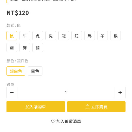
NT$120
款式
: 鼠
鼠
牛
虎
兔
龍
蛇
馬
羊
猴
雞
狗
豬
顏色
: 銀白色
銀白色
黑色
數量
加入購物車
立即購買
加入追蹤清單