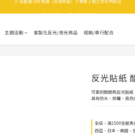
🎉 全館滿 599 免運（台灣本島）下單後 2 個工作天內寄出
洗車也要保持帥哥，任選3件9折
領取40元購物金
主題活動
客製化反光/夜光商品
經銷/車行配合
🎉 全館滿 599 免運（台灣本島）下單後 2 個工作天內寄出
反光貼紙 
可愛的酷酷熊反光貼紙
具有防水、耐曬、高亮
全店，滿1500全館
西亞、日本、美國、