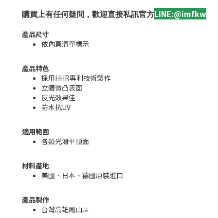
LINE:@imfkw
購買上有任何疑問，歡迎直接私訊官方
產品尺寸
依內頁清單標示
產品特色
採用HHR專利技術製作
立體微凸表面
反光效果佳
防水抗UV
適用範圍
各類光滑平順面
材料產地
美國、日本、德國原裝進口
產品製作
台灣高雄鳳山區