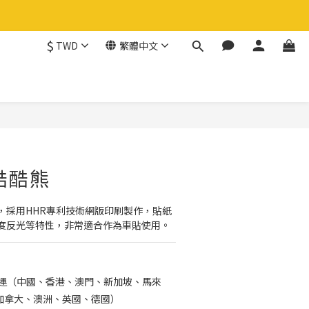
$
TWD
繁體中文
立即購買
酷酷熊
，採用HHR專利技術網版印刷製作，貼紙
度反光等特性，非常適合作為車貼使用。
免運（中國、香港、澳門、新加坡、馬來
加拿大、澳洲、英國、德國）