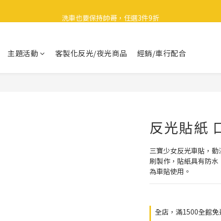
🎉 全館滿 599 免運（台灣本島）下單後 2 個工作天內寄出
洗車也要保持帥哥，任選3件9折
領取40元購物金
主題活動
客製化反光/夜光商品
經銷/車行配合
🎉 全館滿 599 免運（台灣本島）下單後 2 個工作天內寄出
反光貼紙 
三寶少女反光車貼，動
刷製作，貼紙具有防水
為車貼使用。
全店，滿1500全館