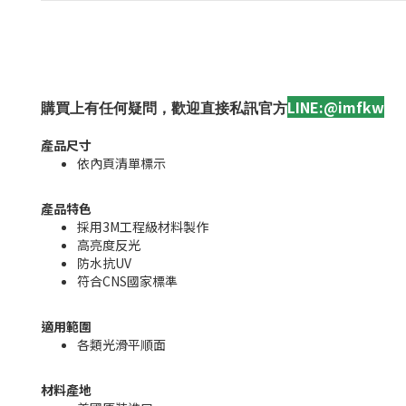
LINE:@imfkw
購買上有任何疑問，歡迎直接私訊官方
產品尺寸
依內頁清單標示
產品特色
採用3M工程級材料製作
高亮度反光
防水抗UV
符合CNS國家標準
適用範圍
各類光滑平順面
材料產地