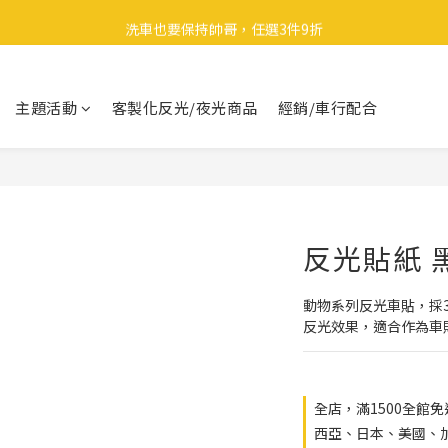
🎉 全館滿 599 免運（台灣本島）下單後 2 個工作天內寄出
洗車也要保持帥哥，任選3件9折
領取40元購物金
主題活動
客製化反光/夜光商品
經銷/車行配合
🎉 全館滿 599 免運（台灣本島）下單後 2 個工作天內寄出
反光貼紙 
動物系列反光車貼，採
反光效果，適合作為車
全店，滿1500全館
西亞、日本、美國、