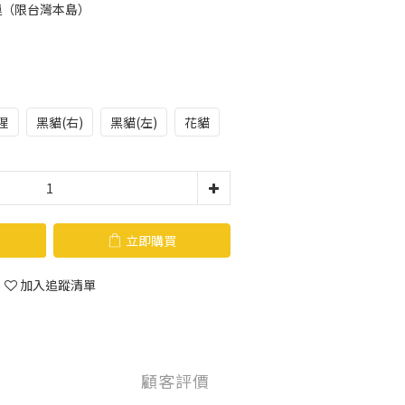
運（限台灣本島）
猩
黑貓(右)
黑貓(左)
花貓
立即購買
加入追蹤清單
顧客評價