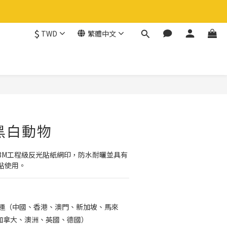
$
TWD
繁體中文
立即購買
黑白動物
3M工程級反光貼紙網印，防水耐曬並具有
貼使用。
免運（中國、香港、澳門、新加坡、馬來
加拿大、澳洲、英國、德國）