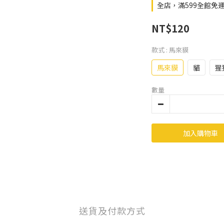
全店，滿599全館免
NT$120
款式
: 馬來貘
馬來貘
貓
猩
數量
加入購物車
送貨及付款方式