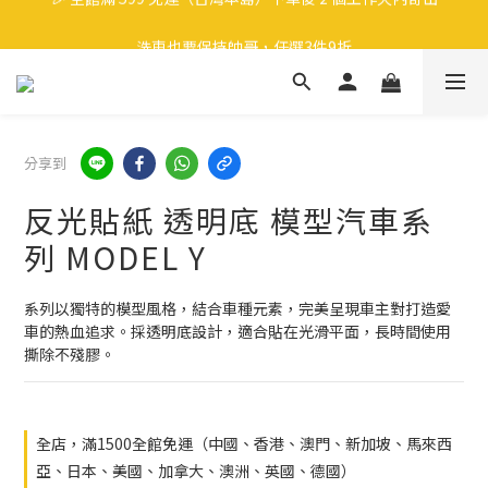
🎉 全館滿 599 免運（台灣本島）下單後 2 個工作天內寄出
洗車也要保持帥哥，任選3件9折
領取40元購物金
🎉 全館滿 599 免運（台灣本島）下單後 2 個工作天內寄出
分享到
反光貼紙 透明底 模型汽車系
列 MODEL Y
系列以獨特的模型風格，結合車種元素，完美呈現車主對打造愛
車的熱血追求。採透明底設計，適合貼在光滑平面，長時間使用
撕除不殘膠。
全店，滿1500全館免運（中國、香港、澳門、新加坡、馬來西
亞、日本、美國、加拿大、澳洲、英國、德國）