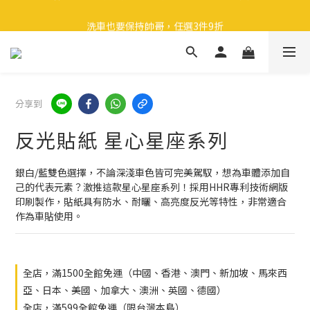
🎉 全館滿 599 免運（台灣本島）下單後 2 個工作天內寄出
洗車也要保持帥哥，任選3件9折
領取40元購物金
🎉 全館滿 599 免運（台灣本島）下單後 2 個工作天內寄出
分享到
反光貼紙 星心星座系列
銀白/藍雙色選擇，不論深淺車色皆可完美駕馭，想為車體添加自
己的代表元素？激推這款星心星座系列！採用HHR專利技術網版
印刷製作，貼紙具有防水、耐曬、高亮度反光等特性，非常適合
作為車貼使用。
全店，滿1500全館免運（中國、香港、澳門、新加坡、馬來西
亞、日本、美國、加拿大、澳洲、英國、德國）
全店，滿599全館免運（限台灣本島）