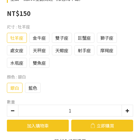
NT$150
尺寸
: 牡羊座
牡羊座
金牛座
雙子座
巨蟹座
獅子座
處女座
天秤座
天蠍座
射手座
摩羯座
水瓶座
雙魚座
顏色
: 銀白
銀白
藍色
數量
加入購物車
立即購買