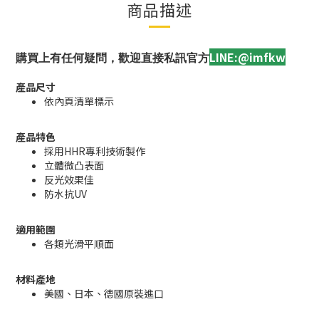
商品描述
LINE:@imfkw
購買上有任何疑問，歡迎直接私訊官方
產品尺寸
依內頁清單標示
產品特色
採用HHR專利技術製作
立體微凸表面
反光效果佳
防水抗UV
適用範圍
各類光滑平順面
材料產地
美國、日本、德國原裝進口