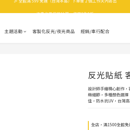
🎉 全館滿 599 免運（台灣本島）下單後 2 個工作天內寄出
洗車也要保持帥哥，任選3件9折
領取40元購物金
主題活動
客製化反光/夜光商品
經銷/車行配合
🎉 全館滿 599 免運（台灣本島）下單後 2 個工作天內寄出
反光貼紙 客
設計師手繪精心創作，客
緻細節，多種顏色選擇
佳，防水抗UV，台灣
全店，滿1500全館