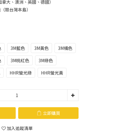
加拿大、澳洲、英國、德國）
運（限台灣本島）
色
3M藍色
3M黃色
3M橘色
色
3M桃紅色
3M綠色
色
HHR螢光綠
HHR螢光黃
立即購買
加入追蹤清單