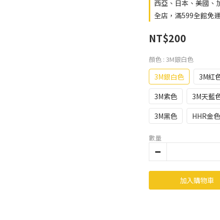
西亞、日本、美國、
全店，滿599全館免
NT$200
顏色
: 3M銀白色
3M銀白色
3M紅
3M紫色
3M天藍
3M黑色
HHR金
數量
加入購物車