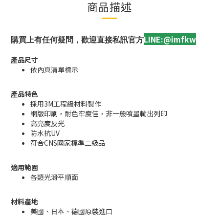
商品描述
LINE:@imfkw
購買上有任何疑問，歡迎直接私訊官方
產品尺寸
依內頁清單標示
產品特色
採用3M工程級材料製作
網版印刷，耐色牢度佳，非一般噴墨輸出列印
高亮度反光
防水抗UV
符合CNS國家標準二級品
適用範圍
各類光滑平順面
材料產地
美國、日本、德國原裝進口