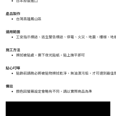
日本原裝進口
產品製作
台灣高雄鳳山區
適用範圍
工安指示標誌、逃生警告標誌、停電、火災、地震、樓梯、地
施工方法
擦拭被貼處，撕下夜光貼紙，貼上撫平即可
貼心叮嚀
貼飾前請務必將被貼物擦拭乾淨，無油漬污垢，才可達到最佳
備註
顏色因螢幕設定會略有不同，請以實際商品為準