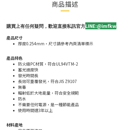
商品描述
LINE:@imfkw
購買上有任何疑問，歡迎直接私訊官方
產品尺寸
厚度0.254mm，尺寸請參考內頁清單標示
產品特色
防火級PC材質，符合UL94VTM-2
蓄光速度快
發光時間長
長效可重覆發光，符合JIS Z9107
無毒
輻射低於大地能量，符合安全規範
防水
不需要任何電源，是一種節能產品
使用時間達3年以上
材料產地