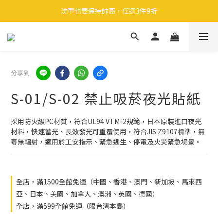
🎉 全館滿 599 免運（台灣本島）下單後 2 個工作天內寄出
洗車也要保持帥哥，任選3件9折
領取40元購物金
🎉 全館滿 599 免運（台灣本島）下單後 2 個工作天內寄出
分享到
S-01/S-02 禁止吸菸夜光貼紙
採用防火級PC材質，符合UL94 VTM-2規範，日本原裝進口夜光
材料，快速蓄光、長效發光可重覆使用，符合JIS Z9107標準，無
毒無輻射，適用於工安指示、緊急逃生、停電及火災緊急場景。
全店，滿1500全館免運（中國、香港、澳門、新加坡、馬來西
亞、日本、美國、加拿大、澳洲、英國、德國）
全店，滿599全館免運（限台灣本島）