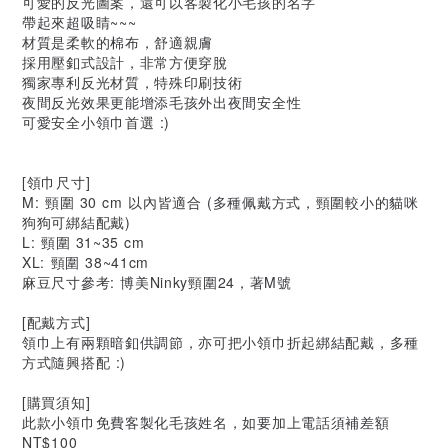
可愛的反光圖案，還可以客製化小毛孩的名字
帶起來超吸睛~~~
材質是柔軟的棉布，舒適親膚
採用壓釦式設計，非常方便穿脫
獨家專利反光材質，特殊印刷技術
夜間反光效果更能增添毛孩外出夜間安全性
可愛安全小領巾首選 :)
[領巾尺寸]
M: 頸圍 30 cm 以內皆適合 (多種佩戴方式，頸圍較小的貓咪
狗狗可綁結配戴)
L: 頸圍 31~35 cm
XL: 頸圍 38~41cm
麻豆尺寸參考: 博美Ninky頸圍24，著M號
[配戴方式]
領巾上有兩顆暗釦供調節，亦可把小領巾折起綁結配戴，多種
方式隨興搭配 :)
[購買須知]
此款小領巾免費客製化毛孩姓名，如要加上電話須補差額
NT$100