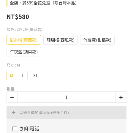
全店，滿599全館免運（限台灣本島）
NT$580
顏色
: 甜心粉(蘑菇款)
甜心粉(蘑菇款)
珊瑚橘(西瓜款)
俏皮黃(柑橘款)
午夜藍(蘋果款)
尺寸
: M
M
L
XL
數量
以優惠價加購商品
(最多 1 件)
加印電話