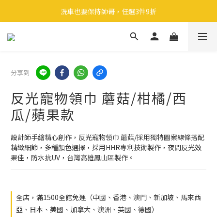
🎉 全館滿 599 免運（台灣本島）下單後 2 個工作天內寄出
洗車也要保持帥哥，任選3件9折
領取40元購物金
🎉 全館滿 599 免運（台灣本島）下單後 2 個工作天內寄出
分享到
反光寵物領巾 蘑菇/柑橘/西
瓜/蘋果款
設計師手繪精心創作，反光寵物領巾 蘑菇/採用獨特圖案線條搭配
精緻細節，多種顏色選擇，採用HHR專利技術製作，夜間反光效
果佳，防水抗UV，台灣高雄鳳山區製作。
全店，滿1500全館免運（中國、香港、澳門、新加坡、馬來西
亞、日本、美國、加拿大、澳洲、英國、德國）