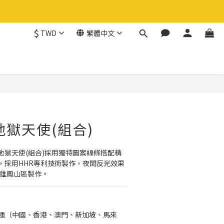
$
TWD
繁體中文
立即購買
地獄天使(組合)
地獄天使(組合)採用獨特圖案線條搭配精
，採用HHR專利技術製作，夜間反光效果
高雄鳳山區製作。
免運（中國、香港、澳門、新加坡、馬來