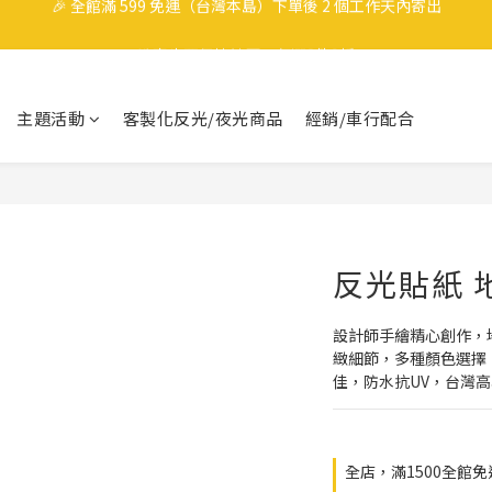
🎉 全館滿 599 免運（台灣本島）下單後 2 個工作天內寄出
洗車也要保持帥哥，任選3件9折
領取40元購物金
主題活動
客製化反光/夜光商品
經銷/車行配合
🎉 全館滿 599 免運（台灣本島）下單後 2 個工作天內寄出
反光貼紙 
設計師手繪精心創作，
緻細節，多種顏色選擇
佳，防水抗UV，台灣
全店，滿1500全館