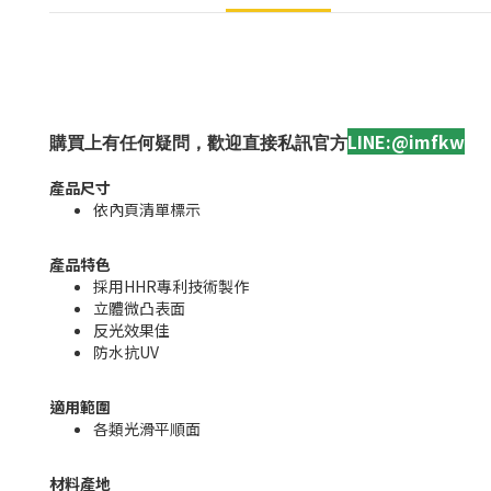
LINE:@imfkw
購買上有任何疑問，歡迎直接私訊官方
產品尺寸
依內頁清單標示
產品特色
採用HHR專利技術製作
立體微凸表面
反光效果佳
防水抗UV
適用範圍
各類光滑平順面
材料產地