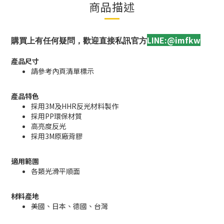
商品描述
LINE:@imfkw
購買上有任何疑問，歡迎直接私訊官方
產品尺寸
請參考內頁清單標示
產品特色
採用3M及HHR反光材料製作
採用PP環保材質
高亮度反光
採用3M原廠背膠
適用範圍
各類光滑平順面
材料產地
美國、日本、德國
、台灣