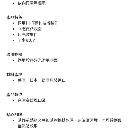
依內頁清單標示
產品特色
採用HHR專利技術製作
立體微凸表面
反光效果佳
防水抗UV
適用範圍
適用於各類光滑平順面
材料產地
美國、日本、德國原裝進口
產品製作
台灣高雄鳳山區
貼心叮嚀
貼飾前請務必將被貼物擦拭乾淨，無油漬污垢，才可達到最
佳黏貼效果