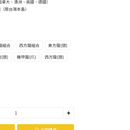
加拿大、澳洲、英國、德國）
運（限台灣本島）
龍組合
西方龍組合
東方龍(頭)
(頭)
機甲龍(爪)
西方龍(頭)
立即購買