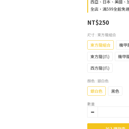
西亞、日本、美國、
全店，滿599全館免
NT$250
尺寸
: 東方龍組合
東方龍組合
機甲
東方龍(爪)
機甲龍
西方龍(爪)
顏色
: 銀白色
銀白色
黑色
數量
加入購物車