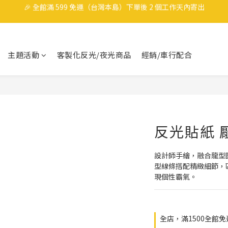
🎉 全館滿 599 免運（台灣本島）下單後 2 個工作天內寄出
洗車也要保持帥哥，任選3件9折
領取40元購物金
主題活動
客製化反光/夜光商品
經銷/車行配合
🎉 全館滿 599 免運（台灣本島）下單後 2 個工作天內寄出
反光貼紙 
設計師手繪，融合龍型
型線條搭配精緻細節，
現個性霸氣。
全店，滿1500全館