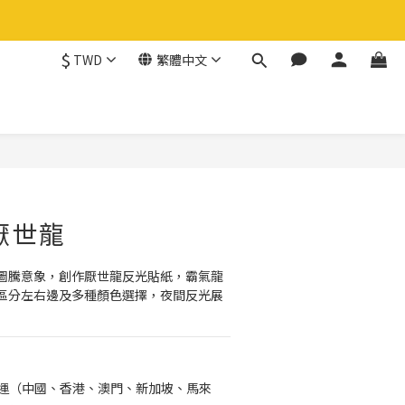
$
TWD
繁體中文
立即購買
厭世龍
圖騰意象，創作厭世龍反光貼紙，霸氣龍
區分左右邊及多種顏色選擇，夜間反光展
免運（中國、香港、澳門、新加坡、馬來