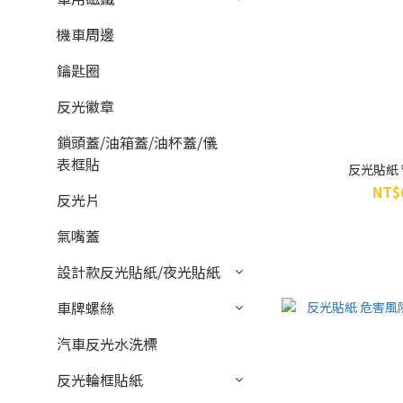
機車周邊
鑰匙圈
反光徽章
鎖頭蓋/油箱蓋/油杯蓋/儀
表框貼
反光貼紙
NT$
反光片
氣嘴蓋
設計款反光貼紙/夜光貼紙
車牌螺絲
汽車反光水洗標
反光輪框貼紙