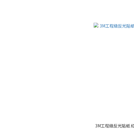
3M工程級反光貼紙 紅