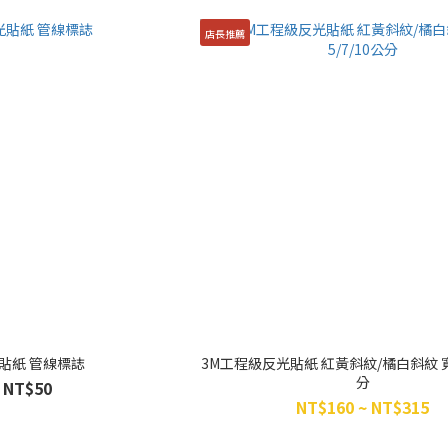
店長推薦
反光貼紙 管線標誌
3M工程級反光貼紙 紅黃斜紋/橘白斜紋 寬度
分
NT$50
NT$160 ~ NT$315