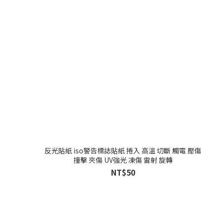
反光貼紙 iso警告標誌貼紙 捲入 高溫 切斷 觸電 壓傷
撞擊 夾傷 UV強光 凍傷 雷射 旋轉
NT$50