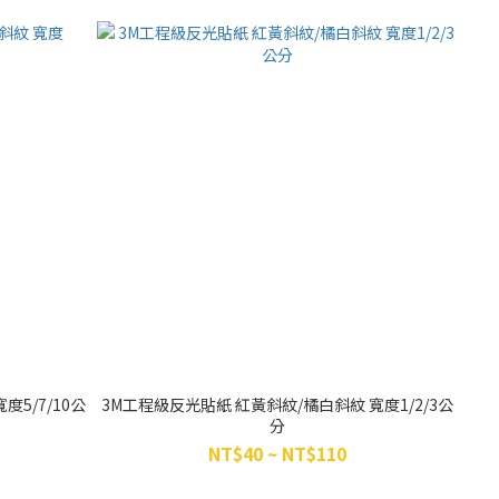
5/7/10公
3M工程級反光貼紙 紅黃斜紋/橘白斜紋 寬度1/2/3公
分
NT$40 ~ NT$110