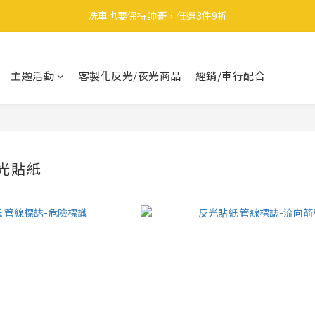
🎉 全館滿 599 免運（台灣本島）下單後 2 個工作天內寄出
洗車也要保持帥哥，任選3件9折
領取40元購物金
主題活動
客製化反光/夜光商品
經銷/車行配合
🎉 全館滿 599 免運（台灣本島）下單後 2 個工作天內寄出
光貼紙