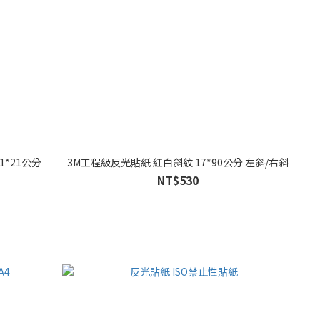
1*21公分
3M工程級反光貼紙 紅白斜紋 17*90公分 左斜/右斜
NT$530