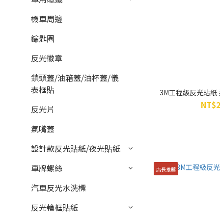
機車周邊
鑰匙圈
反光徽章
鎖頭蓋/油箱蓋/油杯蓋/儀
表框貼
3M工程級反光貼紙 拉
NT$2
反光片
氣嘴蓋
設計款反光貼紙/夜光貼紙
車牌螺絲
店長推薦
汽車反光水洗標
反光輪框貼紙