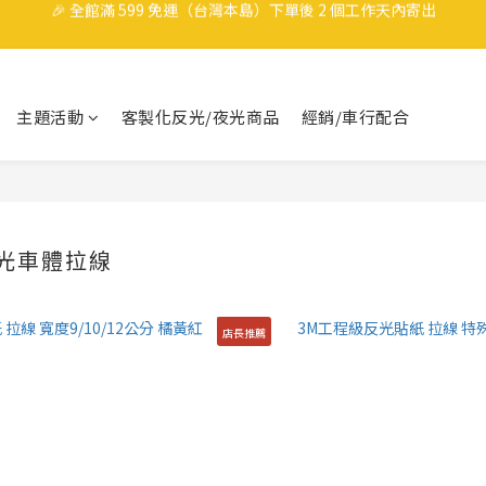
🎉 全館滿 599 免運（台灣本島）下單後 2 個工作天內寄出
洗車也要保持帥哥，任選3件9折
領取40元購物金
主題活動
客製化反光/夜光商品
經銷/車行配合
🎉 全館滿 599 免運（台灣本島）下單後 2 個工作天內寄出
反光車體拉線
店長推薦