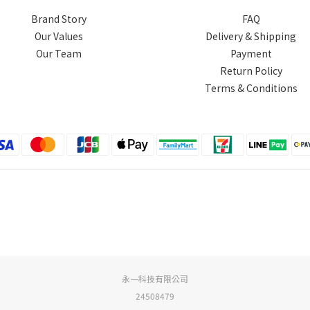
Brand Story
FAQ
Our Values
Delivery & Shipping
Our Team
Payment
Return Policy
Terms & Conditions
永一科技有限公司
24508479