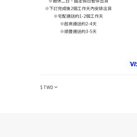
※週休二日、國定假日暫停出貨
※下訂完成後2個工作天內安排出貨
※宅配運送約1-2個工作天
※超商運送約2-4天
※順豐運送約3-5天
$
TWD