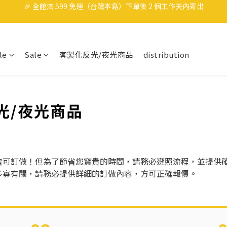
🎉 全館滿 599 免運（台灣本島）下單後 2 個工作天內寄出
洗車也要保持帥哥，任選3件9折
領取40元購物金
le
Sale
客製化反光/夜光商品
distribution
🎉 全館滿 599 免運（台灣本島）下單後 2 個工作天內寄出
光/夜光商品
皆可訂做！但為了節省您寶貴的時間，請務必遵照流程，並提供
多寡有關，請務必提供詳細的訂做內容，方可正確報價。