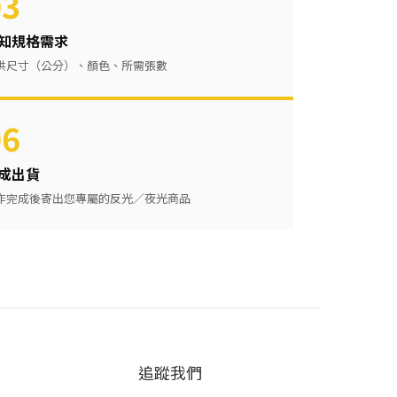
03
知規格需求
供尺寸（公分）、顏色、所需張數
06
成出貨
作完成後寄出您專屬的反光／夜光商品
追蹤我們