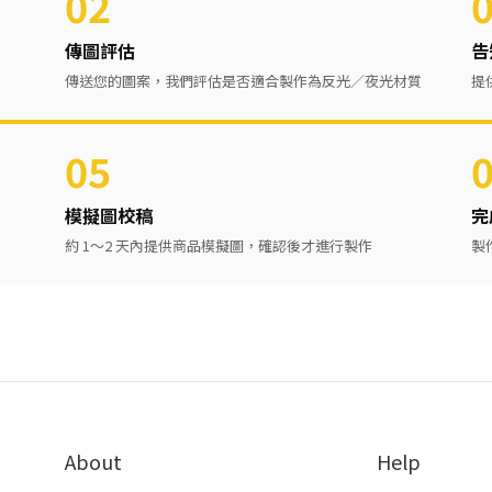
02
傳圖評估
告
傳送您的圖案，我們評估是否適合製作為反光／夜光材質
提
05
模擬圖校稿
完
約 1～2 天內提供商品模擬圖，確認後才進行製作
製
About
Help