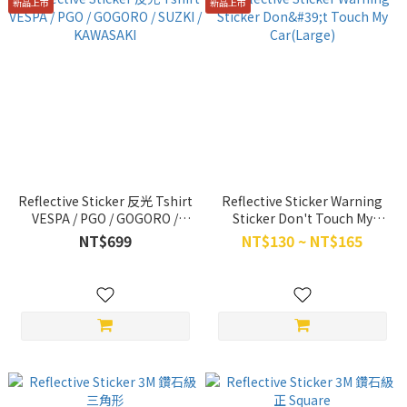
新品上市
新品上市
Reflective Sticker 反光 Tshirt
Reflective Sticker Warning
VESPA / PGO / GOGORO /
Sticker Don't Touch My
SUZKI / KAWASAKI
Car(Large)
NT$699
NT$130 ~ NT$165