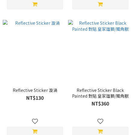
Reflective Sticker 漩渦
Reflective Sticker Black
Painted 對貼 皇家雄獅/獨角獸
NT$130
NT$360