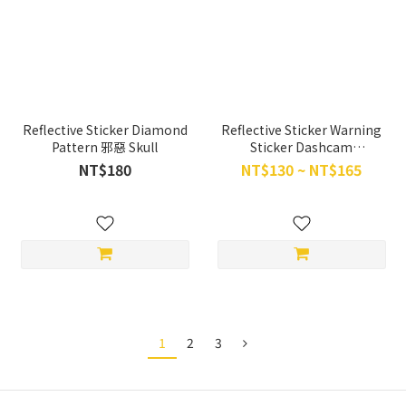
Reflective Sticker Diamond
Reflective Sticker Warning
Pattern 邪惡 Skull
Sticker Dashcam
Recording(Large)
NT$180
NT$130 ~ NT$165
1
2
3