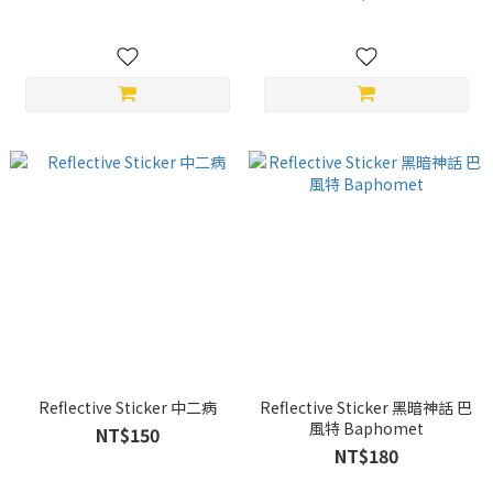
Reflective Sticker 中二病
Reflective Sticker 黑暗神話 巴
風特 Baphomet
NT$150
NT$180