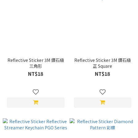
Reflective Sticker 3M 鑽石級
Reflective Sticker 3M 鑽石級
三角形
正 Square
NT$18
NT$18