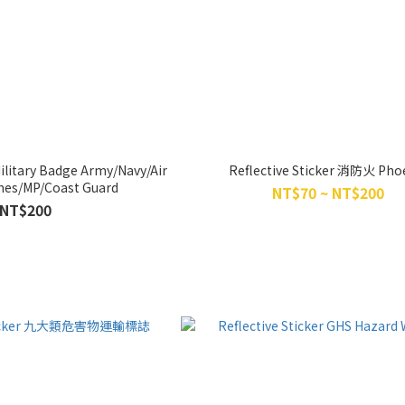
Military Badge Army/Navy/Air
Reflective Sticker 消防火 Pho
nes/MP/Coast Guard
NT$70 ~ NT$200
NT$200