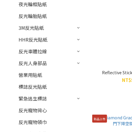
夜光輪框貼紙
反光輪胎貼紙
3M反光貼紙
HHR反光貼紙
反光車體拉線
反光人身部品
Reflective 
營業用貼紙
NT$
標誌反光貼紙
緊急逃生標誌
反光寵物背心
新品上市
反光寵物領巾