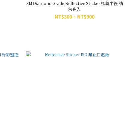
9
3M Diamond Grade Reflective Sticker 迴轉半徑 請
勿進入
NT$300 ~ NT$900