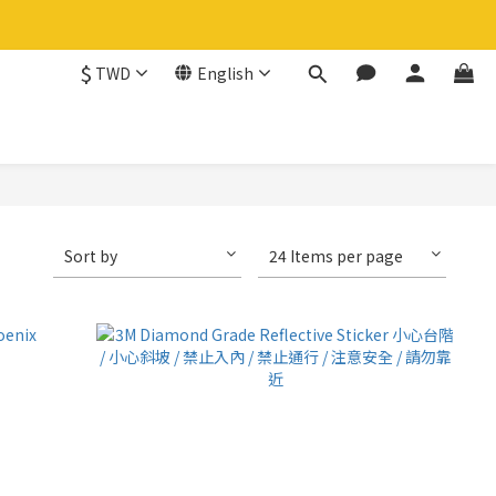
$
TWD
English
Sort by
24 Items per page