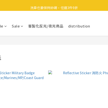
🎉 全館滿 599 免運（台灣本島）下單後 2 個工作天內寄出
洗車也要保持帥哥，任選3件9折
領取40元購物金
le
Sale
客製化反光/夜光商品
distribution
🎉 全館滿 599 免運（台灣本島）下單後 2 個工作天內寄出
紙