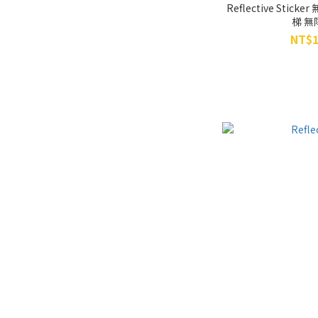
Reflective Sti
梯 
NT$1