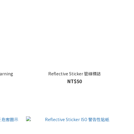
Warning
Reflective Sticker 管線標誌
NT$50