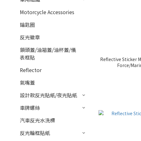
Motorcycle Accessories
鑰匙圈
反光徽章
鎖頭蓋/油箱蓋/油杯蓋/儀
表框貼
Reflective Sticker 
Force/Mari
Reflector
氣嘴蓋
設計款反光貼紙/夜光貼紙
車牌螺絲
汽車反光水洗標
反光輪框貼紙