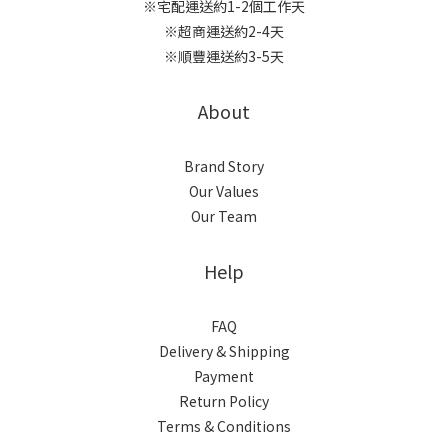
※宅配運送約1-2個工作天
※超商運送約2-4天
※順豐運送約3-5天
About
Brand Story
Our Values
Our Team
Help
FAQ
Delivery & Shipping
Payment
Return Policy
Terms & Conditions