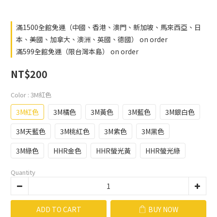
滿1500全館免運（中國、香港、澳門、新加坡、馬來西亞、日
本、美國、加拿大、澳洲、英國、德國） on order
滿599全館免運（限台灣本島） on order
NT$200
Color
: 3M紅色
3M紅色
3M橘色
3M黃色
3M藍色
3M銀白色
3M天藍色
3M桃紅色
3M紫色
3M黑色
3M綠色
HHR金色
HHR螢光黃
HHR螢光綠
Quantity
ADD TO CART
BUY NOW