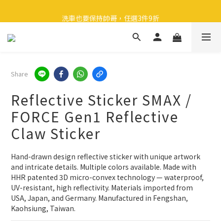
🎉 全館滿 599 免運（台灣本島）下單後 2 個工作天內寄出
洗車也要保持帥哥，任選3件9折
領取40元購物金
🎉 全館滿 599 免運（台灣本島）下單後 2 個工作天內寄出
Share
Reflective Sticker SMAX /
FORCE Gen1 Reflective
Claw Sticker
Hand-drawn design reflective sticker with unique artwork 
and intricate details. Multiple colors available. Made with 
HHR patented 3D micro-convex technology — waterproof, 
UV-resistant, high reflectivity. Materials imported from 
USA, Japan, and Germany. Manufactured in Fengshan, 
Kaohsiung, Taiwan.