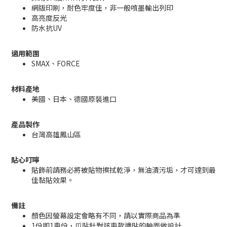
網版印刷，耐色牢度佳，非一般噴墨輸出列印
高亮度反光
防水抗UV
適用範圍
SMAX、FORCE
材料產地
美國、日本、德國原裝進口
產品製作
台灣高雄鳳山區
貼心叮嚀
貼飾前請務必將被貼物擦拭乾淨，無油漬污垢，才可達到最
佳黏貼效果。
備註
顏色因螢幕設定會略有不同，請以實際商品為準
1份即1車份，爪貼針對該車款適貼的輪面做設計