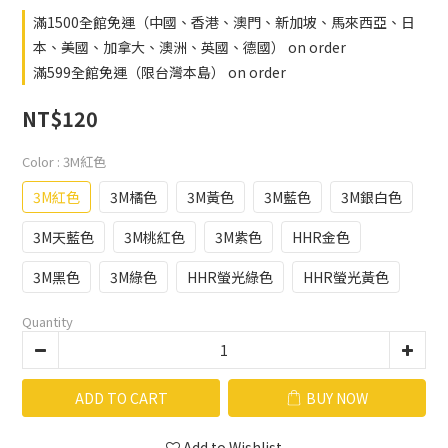
滿1500全館免運（中國、香港、澳門、新加坡、馬來西亞、日
本、美國、加拿大、澳洲、英國、德國） on order
滿599全館免運（限台灣本島） on order
NT$120
Color
: 3M紅色
3M紅色
3M橘色
3M黃色
3M藍色
3M銀白色
3M天藍色
3M桃紅色
3M紫色
HHR金色
3M黑色
3M綠色
HHR螢光綠色
HHR螢光黃色
Quantity
ADD TO CART
BUY NOW
Add to Wishlist