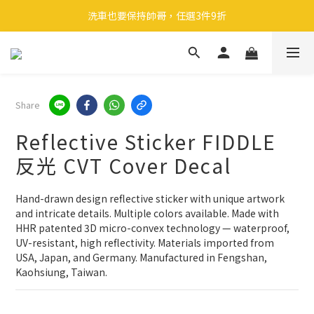
🎉 全館滿 599 免運（台灣本島）下單後 2 個工作天內寄出
洗車也要保持帥哥，任選3件9折
領取40元購物金
🎉 全館滿 599 免運（台灣本島）下單後 2 個工作天內寄出
Share
Reflective Sticker FIDDLE
反光 CVT Cover Decal
Hand-drawn design reflective sticker with unique artwork 
and intricate details. Multiple colors available. Made with 
HHR patented 3D micro-convex technology — waterproof, 
UV-resistant, high reflectivity. Materials imported from 
USA, Japan, and Germany. Manufactured in Fengshan, 
Kaohsiung, Taiwan.