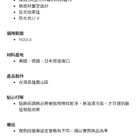
無底材簍空設計
反光效果佳
防水抗ＵＶ
適用範圍
FIDDLE
材料產地
美國、德國、日本原裝進口
產品製作
台灣高雄鳳山區
貼心叮嚀
貼飾前請務必將被貼物擦拭乾淨，無油漬污垢，才可達到最
佳黏貼效果
備註
顏色因螢幕設定會略有不同，請以實際商品為準