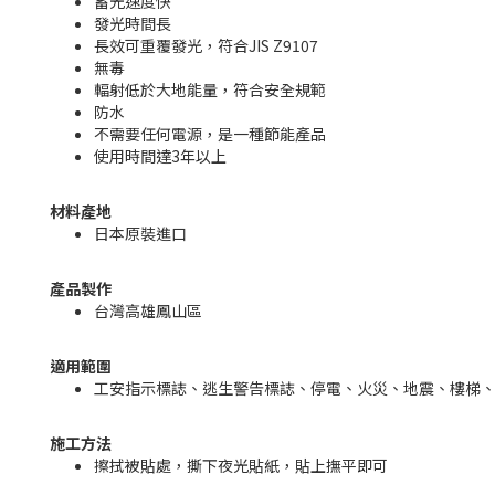
蓄光速度快
發光時間長
長效可重覆發光，符合JIS Z9107
無毒
輻射低於大地能量，符合安全規範
防水
不需要任何電源，是一種節能產品
使用時間達3年以上
材料產地
日本原裝進口
產品製作
台灣高雄鳳山區
適用範圍
工安指示標誌、逃生警告標誌、停電、火災、地震、樓梯、
施工方法
擦拭被貼處，撕下夜光貼紙，貼上撫平即可