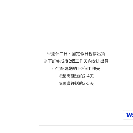
※週休二日、國定假日暫停出貨
※下訂完成後2個工作天內安排出貨
※宅配運送約1-2個工作天
※超商運送約2-4天
※順豐運送約3-5天