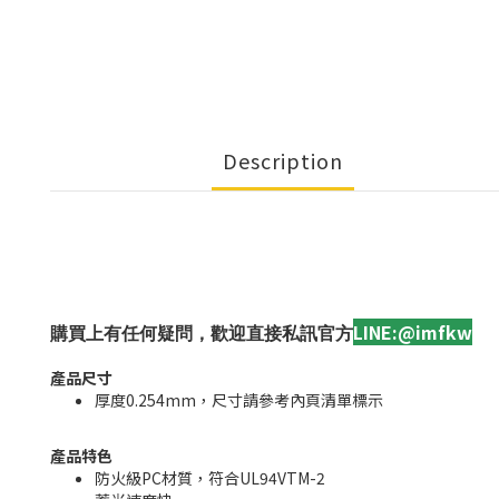
Description
LINE:@imfkw
購買上有任何疑問，歡迎直接私訊官方
產品尺寸
厚度0.254mm，尺寸請參考內頁清單標示
產品特色
防火級PC材質，符合UL94VTM-2