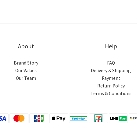
About
Help
Brand Story
FAQ
Our Values
Delivery & Shipping
Our Team
Payment
Return Policy
Terms & Conditions