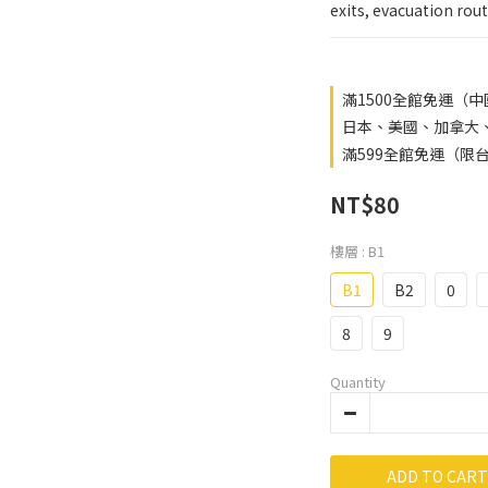
exits, evacuation rout
滿1500全館免運（
日本、美國、加拿大、澳
滿599全館免運（限台灣
NT$80
樓層
: B1
B1
B2
0
8
9
Quantity
ADD TO CART