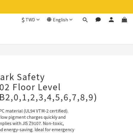
$
TWD
English
BUY NOW
ark Safety
-02 Floor Level
B2,0,1,2,3,4,5,6,7,8,9)
PC material (UL94 VTM-2 certified). 
ow pigment charges quickly and 
lies with JIS Z9107. Non-toxic, 
d energy-saving. Ideal for emergency 