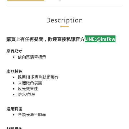
Description
LINE:@imfkw
購買上有任何疑問，歡迎直接私訊官方
產品尺寸
依內頁清單標示
產品特色
採用HHR專利技術製作
立體微凸表面
反光效果佳
防水抗UV
適用範圍
各類光滑平順面
材料產地