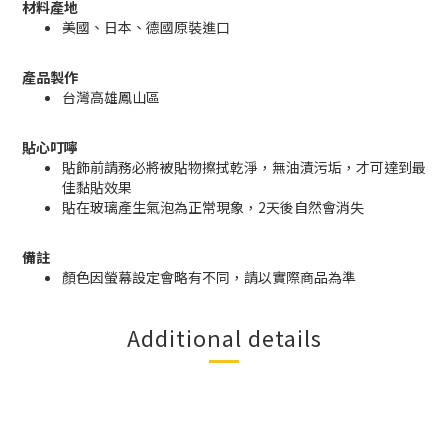
材料產地
美國、日本、德國原裝進口
產品製作
台灣高雄鳳山區
貼心叮嚀
貼飾前請務必將被貼物擦拭乾淨，無油漬污垢，才可達到最
佳黏貼效果
貼在玻璃產生氣泡為正常現象，2天後自然會消失
備註
顏色因螢幕設定會略有不同，請以實際商品為準
Additional details