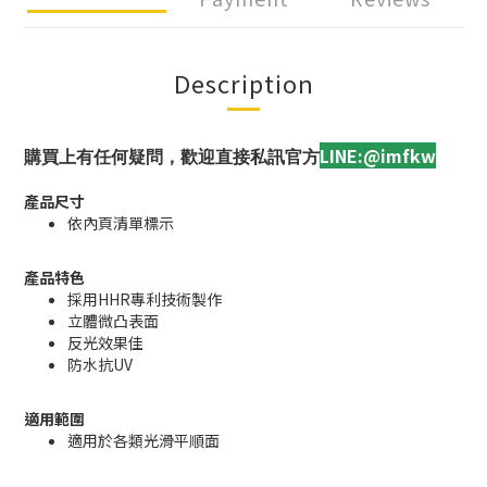
Description
LINE:@imfkw
購買上有任何疑問，歡迎直接私訊官方
產品尺寸
依內頁清單標示
產品特色
採用HHR專利技術製作
立體微凸表面
反光效果佳
防水抗UV
適用範圍
適用於各類光滑平順面