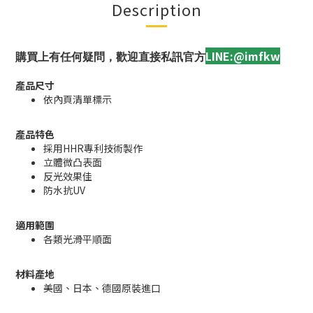
Description
LINE:@imfkw
購買上有任何疑問，歡迎直接私訊官方
產品尺寸
依內頁清單標示
產品特色
採用HHR專利技術製作
立體微凸表面
反光效果佳
防水抗UV
適用範圍
各類光滑平順面
材料產地
美國、日本、德國原裝進口