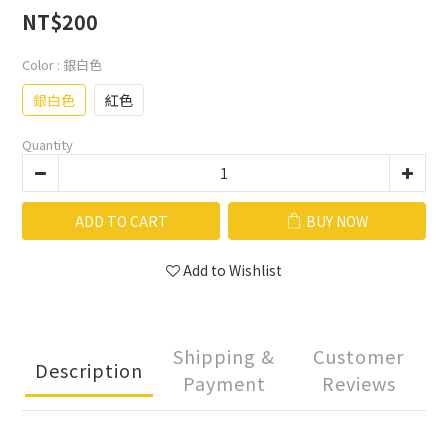
NT$200
Color
: 銀白色
銀白色
紅色
Quantity
ADD TO CART
BUY NOW
Add to Wishlist
Shipping &
Customer
Description
Payment
Reviews