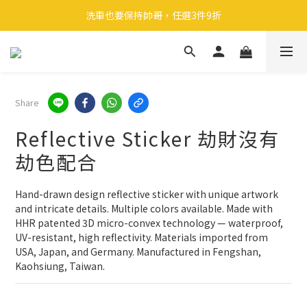
🎉 全館滿 599 免運（台灣本島）下單後 2 個工作天內寄出
洗車也要保持帥哥，任選3件9折
領取40元購物金
🎉 全館滿 599 免運（台灣本島）下單後 2 個工作天內寄出
Share
Reflective Sticker 劫財沒有
劫色配合
Hand-drawn design reflective sticker with unique artwork 
and intricate details. Multiple colors available. Made with 
HHR patented 3D micro-convex technology — waterproof, 
UV-resistant, high reflectivity. Materials imported from 
USA, Japan, and Germany. Manufactured in Fengshan, 
Kaohsiung, Taiwan.