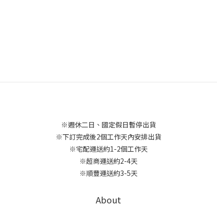
※週休二日、國定假日暫停出貨
※下訂完成後2個工作天內安排出貨
※宅配運送約1-2個工作天
※超商運送約2-4天
※順豐運送約3-5天
About