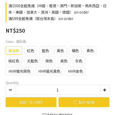
滿1500全館免運（中國、香港、澳門、新加坡、馬來西亞、日
本、美國、加拿大、澳洲、英國、德國） on order
滿599全館免運（限台灣本島） on order
NT$250
Color
: 銀白色
銀白色
紅色
藍色
黃色
橘色
紫色
桃紅色
天藍色
綠色
黑色
灰色
HHR螢光綠色
HHR螢光黃色
HHR金色
Quantity
ADD TO CART
BUY NOW
Add to Wishlist