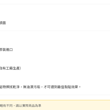
順面
原裝進口
自有工廠生產）
貼物擦拭乾淨，無油漬污垢，才可達到最佳黏貼效果。
會略有不同，請以實際商品為準