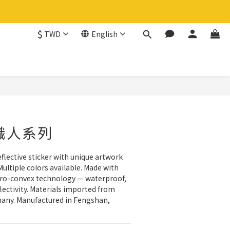
$
TWD
English
BUY NOW
職人系列
lective sticker with unique artwork 
 Multiple colors available. Made with 
ro-convex technology — waterproof, 
lectivity. Materials imported from 
any. Manufactured in Fengshan, 