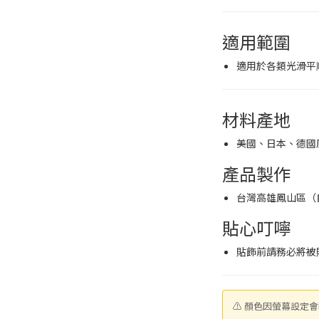
適用範圍
適用於各類光滑平
材料產地
美國、日本、德國
產品製作
台灣高雄鳳山區（
貼心叮嚀
貼飾前請務必將被
⚠ 顏色因螢幕設定