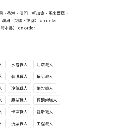
中國、香港、澳門、新加坡、馬來西亞、
洲、英國、德國） on order
本島） on order
人
水電職人
油漆職人
人
裝潢職人
輪胎職人
人
冷氣職人
鋼架職人
人
鷹架職人
輕鋼架職人
人
卡車職人
瓦斯職人
人
清潔職人
工程職人