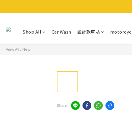
Shop All
Car Wash
設計款車貼
motorcyc
View All
/
New
Share