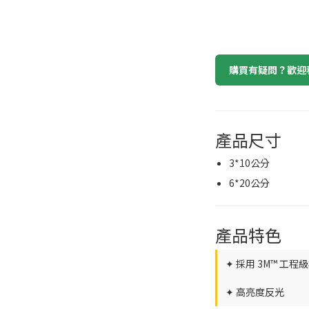
購買有疑問？歡迎私訊
產品尺寸
3*10公分
6*20公分
產品特色
✦ 採用 3M™ 工程
✦ 高亮度反光