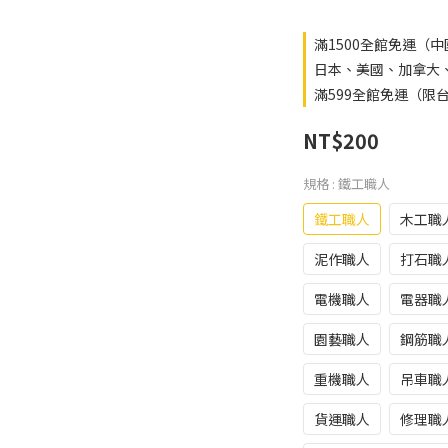
滿1500全館免運（
日本、美國、加拿大、澳
滿599全館免運（限台灣
NT$200
規格
: 鐵工職人
鐵工職人
木工職
泥作職人
打石職
電機職人
電器職
園藝職人
鋼筋職
重機職人
吊車職
貨運職人
修理職