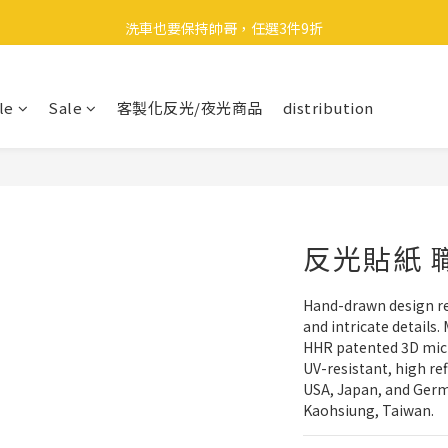
🎉 全館滿 599 免運（台灣本島）下單後 2 個工作天內寄出
洗車也要保持帥哥，任選3件9折
領取40元購物金
le
Sale
客製化反光/夜光商品
distribution
🎉 全館滿 599 免運（台灣本島）下單後 2 個工作天內寄出
反光貼紙 
Hand-drawn design ref
and intricate details.
HHR patented 3D mic
UV-resistant, high ref
USA, Japan, and Germ
Kaohsiung, Taiwan.