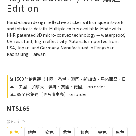
Edition
Hand-drawn design reflective sticker with unique artwork 
and intricate details. Multiple colors available. Made with 
HHR patented 3D micro-convex technology — waterproof, 
UV-resistant, high reflectivity. Materials imported from 
USA, Japan, and Germany. Manufactured in Fengshan, 
Kaohsiung, Taiwan.
滿1500全館免運（中國、香港、澳門、新加坡、馬來西亞、日
本、美國、加拿大、澳洲、英國、德國） on order
滿599全館免運（限台灣本島） on order
NT$165
顏色
: 紅色
紅色
藍色
綠色
紫色
銀色
金色
黑色