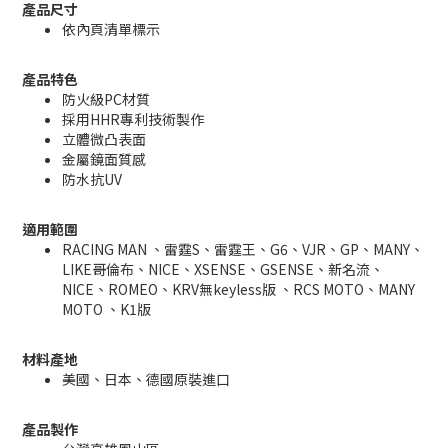
產品尺寸
依內頁清單標示
產品特色
防火級PC材質
採用HHR專利技術製作
立體微凸表面
金屬鏡面質感
防水抗UV
適用範圍
RACING MAN 、雷霆S、雷霆王、G6、VJR、GP、MANY、
LIKE哥倫布、NICE、XSENSE、GSENSE、新名流、
NICE、ROMEO、KRV無keyless版 、RCS MOTO、MANY
MOTO 、K1版
材料產地
美國、日本、德國原裝進口
產品製作