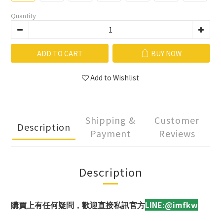
Quantity
ADD TO CART
BUY NOW
Add to Wishlist
Shipping &
Customer
Description
Payment
Reviews
Description
LINE:@imfkw
購買上有任何疑問，歡迎直接私訊官方