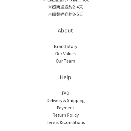
※超商運送約2-4天
※順豐運送約3-5天
About
Brand Story
Our Values
Our Team
Help
FAQ
Delivery & Shipping
Payment
Return Policy
Terms & Conditions