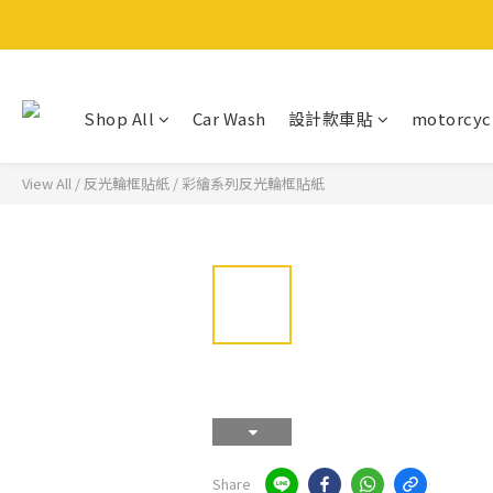
Shop All
Car Wash
設計款車貼
motorcyc
View All
/
反光輪框貼紙
/
彩繪系列反光輪框貼紙
Share