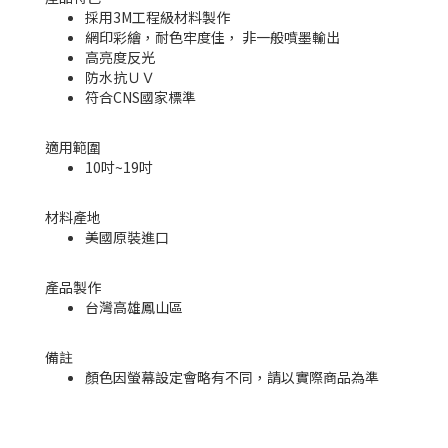
採用3M工程級材料製作
網印彩繪，耐色牢度佳， 非一般噴墨輸出
高亮度反光
防水抗ＵＶ
符合CNS國家標準
適用範圍
10吋~19吋
材料產地
美國原裝進口
產品製作
台灣高雄鳳山區
備註
顏色因螢幕設定會略有不同，請以實際商品為準