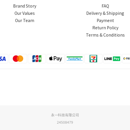
Brand Story
FAQ
Our Values
Delivery & Shipping
Our Team
Payment
Return Policy
Terms & Conditions
永一科技有限公司
24508479