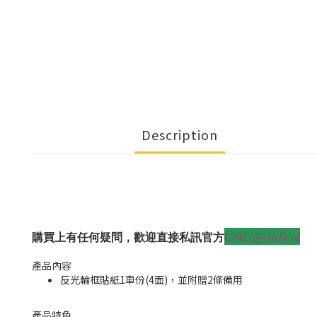
Description
LINE:@imfkw
購買上有任何疑問，歡迎直接私訊官方
產品內容
反光輪框貼紙1車份(4面)，並附贈2條備用
產品特色