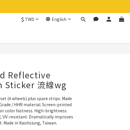
$
TWD
English
BUY NOW
d Reflective
m Sticker 流線wg
 set (4 wheels) plus spare strips. Made 
Grade / HHR material. Screen-printed 
ior color fastness. High-brightness 
f, UV-resistant. Dramatically improves 
ht. Made in Kaohsiung, Taiwan.