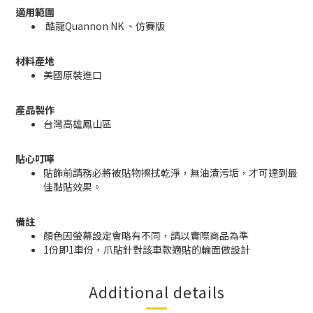
適用範圍
酷龍Quannon NK 、仿賽版
材料產地
美國原裝進口
產品製作
台灣高雄鳳山區
貼心叮嚀
貼飾前請務必將被貼物擦拭乾淨，無油漬污垢，才可達到最
佳黏貼效果。
備註
顏色因螢幕設定會略有不同，請以實際商品為準
1份即1車份，爪貼針對該車款適貼的輪面做設計
Additional details