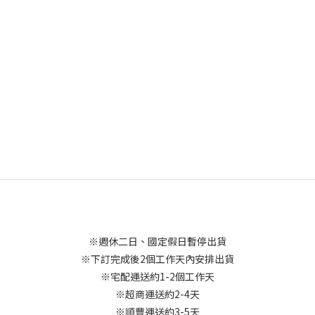
※週休二日、國定假日暫停出貨
※下訂完成後2個工作天內安排出貨
※宅配運送約1-2個工作天
※超商運送約2-4天
※順豐運送約3-5天