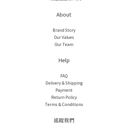
About
Brand Story
Our Values
Our Team
Help
FAQ
Delivery & Shipping
Payment
Return Policy
Terms & Conditions
追蹤我們