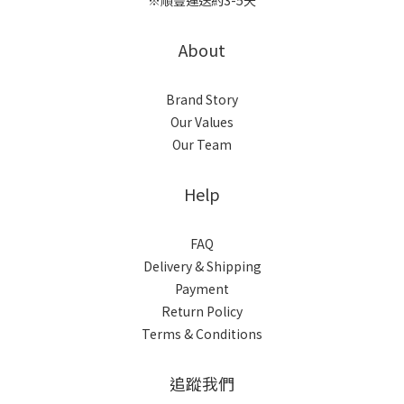
※順豐運送約3-5天
About
Brand Story
Our Values
Our Team
Help
FAQ
Delivery & Shipping
Payment
Return Policy
Terms & Conditions
追蹤我們