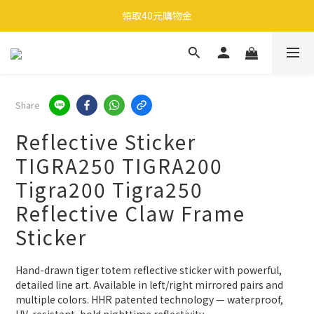
🎉 全館滿 599 免運（台灣本島）下單後 2 個工作天內寄出
領取40元購物金
🎉 全館滿 599 免運（台灣本島）下單後 2 個工作天內寄出
Share
Reflective Sticker
TIGRA250 TIGRA200
Tigra200 Tigra250
Reflective Claw Frame
Sticker
Hand-drawn tiger totem reflective sticker with powerful, 
detailed line art. Available in left/right mirrored pairs and 
multiple colors. HHR patented technology — waterproof, 