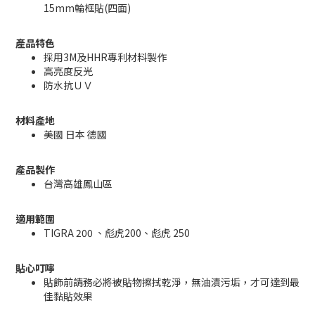
15mm輪框貼(四面)
產品特色
採用3M及HHR專利材料製作
高亮度反光
防水抗ＵＶ
材料產地
美國 日本 德國
產品製作
台灣高雄鳳山區
適用範圍
TIGRA 200 、彪虎200、彪虎 250
貼心叮嚀
貼飾前請務必將被貼物擦拭乾淨，無油漬污垢，才可達到最
佳黏貼效果